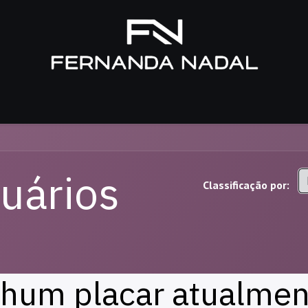
ordado à Mão
Curso Luneville
Negócios Criativos
Clube
uários
Classificação por:
hum placar atualment